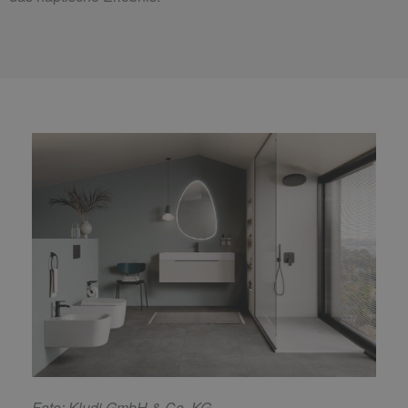
F
oto: Kludi GmbH & Co. KG