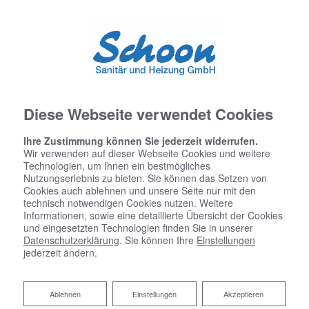
Diese Webseite verwendet Cookies
Ihre Zustimmung können Sie jederzeit widerrufen.
Wir verwenden auf dieser Webseite Cookies und weitere
Startseite
»
Bad
»
Badinspiration & Musterbäder
»
Komfort-Bad 4,6 ㎡
Technologien, um Ihnen ein bestmögliches
Nutzungserlebnis zu bieten. Sie können das Setzen von
Cookies auch ablehnen und unsere Seite nur mit den
technisch notwendigen Cookies nutzen. Weitere
Informationen, sowie eine detaillierte Übersicht der Cookies
Komfort-Bad 4,6 ㎡
und eingesetzten Technologien finden Sie in unserer
Datenschutzerklärung
. Sie können Ihre
Einstellungen
jederzeit ändern.
Ablehnen
Ablehnen
Einstellungen
Akzeptieren