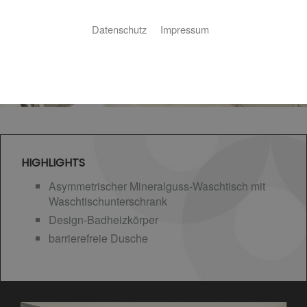
Datenschutz
Impressum
HIGHLIGHTS
Asymmetrischer Mineralguss-Waschtisch mit
Waschtischunterschrank
Design-Badheizkörper
barrierefreie Dusche