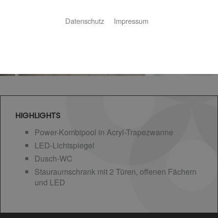
Datenschutz
Impressum
HIGHLIGHTS
Power-Kombipool in Acryl-Trapezwanne
LED-Lichtspiegel
Dusch-WC
Stauraumschrank mit 2 Türen, offenen Fächern
und LED