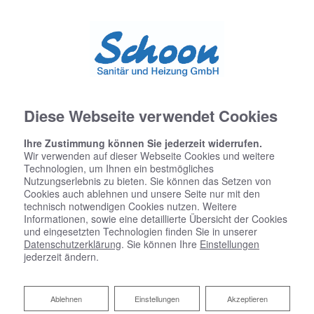
Diese Webseite verwendet Cookies
Ihre Zustimmung können Sie jederzeit widerrufen.
Wir verwenden auf dieser Webseite Cookies und weitere
Startseite
»
Bad
»
Badinspiration & Musterbäder
»
Luxus-Bad 8,2 ㎡
Technologien, um Ihnen ein bestmögliches
Nutzungserlebnis zu bieten. Sie können das Setzen von
Cookies auch ablehnen und unsere Seite nur mit den
technisch notwendigen Cookies nutzen. Weitere
Informationen, sowie eine detaillierte Übersicht der Cookies
Luxus-Bad 8,2 ㎡
und eingesetzten Technologien finden Sie in unserer
Datenschutzerklärung
. Sie können Ihre
Einstellungen
jederzeit ändern.
Ablehnen
Ablehnen
Einstellungen
Akzeptieren