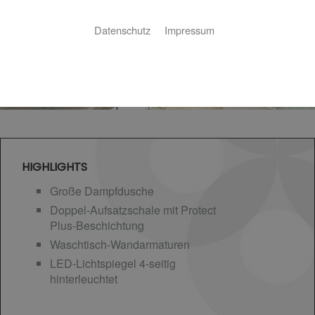
Datenschutz
Impressum
HIGHLIGHTS
Große Dampfdusche
Doppel-Aufsatzschale mit Protect
Plus-Beschichtung
Waschtisch-Wandarmaturen
LED-Lichtspiegel 4-seitig
hinterleuchtet