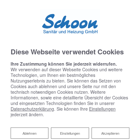
Diese Webseite verwendet Cookies
Ihre Zustimmung können Sie jederzeit widerrufen.
Wir verwenden auf dieser Webseite Cookies und weitere
Startseite
»
Bad
»
Badinspiration & Musterbäder
»
Luxus-Bad 7 ㎡
Technologien, um Ihnen ein bestmögliches
Nutzungserlebnis zu bieten. Sie können das Setzen von
Cookies auch ablehnen und unsere Seite nur mit den
technisch notwendigen Cookies nutzen. Weitere
Informationen, sowie eine detaillierte Übersicht der Cookies
Luxus-Bad 7 ㎡
und eingesetzten Technologien finden Sie in unserer
Datenschutzerklärung
. Sie können Ihre
Einstellungen
jederzeit ändern.
Ablehnen
Ablehnen
Einstellungen
Akzeptieren