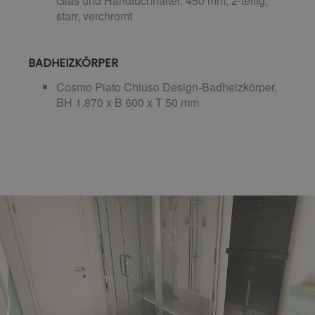
Glas und Handtuchhalter, 450 mm, 2-teilig,
starr, verchromt
BADHEIZKÖRPER
Cosmo Piato Chiuso Design-Badheizkörper,
BH 1.870 x B 600 x T 50 mm